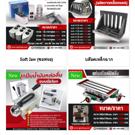
Soft Jaw (ซอฟจอ)
บล๊อคเหล็กฉาก
New
New