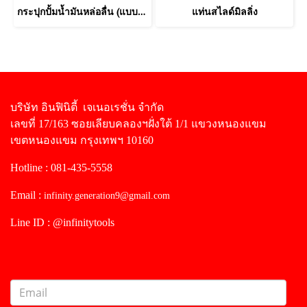
กระปุกปั้มน้ำมันหล่อลื่น (แบบมือโยก)
แท่นสไลด์มิลลิ่ง
บริษัท อินฟินิตี้ เจเนอเรชั่น จำกัด
เลขที่ 17/163 ซอยเลียบคลองฯฝั่งใต้ 1/1 แขวงหนองแขม
เขตหนองแขม กรุงเทพฯ 10160
Hotline : 081-435-5558
Email :
infinity.generation9@gmail.com
Line ID : @infinitytools