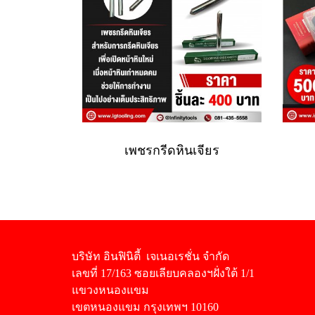
เพชรกรีดหินเจียร
บริษัท อินฟินิตี้ เจเนอเรชั่น จำกัด
เลขที่ 17/163 ซอยเลียบคลองฯฝั่งใต้ 1/1
แขวงหนองแขม
เขตหนองแขม กรุงเทพฯ 10160