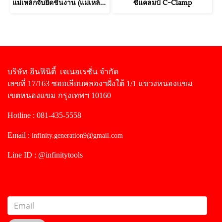
แม่เหล็กจับยึดชิ้นงาน (แม่เหล็กถาวรเส้นแรงถี่)
ซีแคลมป์ C-Clamp
บริษัท อินฟินิตี้ เจเนอเรชั่น จำกัด
เลขที่ 17/163 ซอยเลียบคลองฯฝั่งใต้ 1/1 แขวงหนองแขม
เขตหนองแขม กรุงเทพฯ 10160
Hotline : 081-435-5558
Email :
infinity.generation9@gmail.com
Line ID : @infinitytools