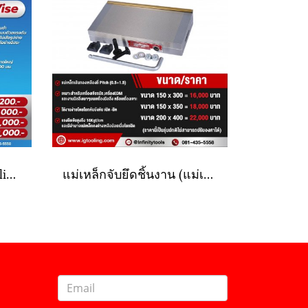
ปากกาไฮโดรลิค (Hydrolic Vise)
แม่เหล็กจับยึดชิ้นงาน (แม่เหล็กถาวรเส้นแรงถี่)