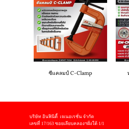
ซีแคลมป์ C-Clamp
บริษัท อินฟินิตี้ เจเนอเรชั่น จำกัด
เลขที่ 17/163 ซอยเลียบคลองฯฝั่งใต้ 1/1