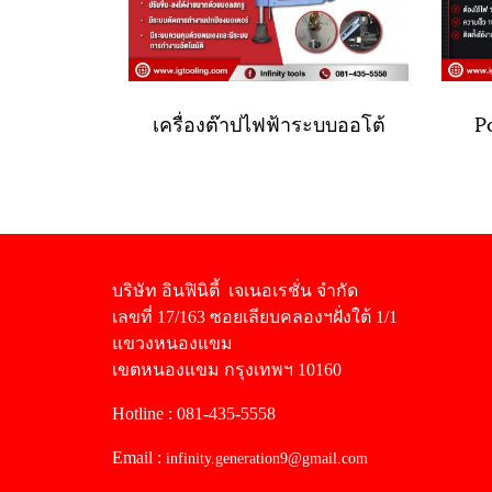
เครื่องต๊าปไฟฟ้าระบบออโต้
Po
บริษัท อินฟินิตี้ เจเนอเรชั่น จำกัด
เลขที่ 17/163 ซอยเลียบคลองฯฝั่งใต้ 1/1
แขวงหนองแขม
เขตหนองแขม กรุงเทพฯ 10160
Hotline : 081-435-5558
Email :
infinity.generation9@gmail.com