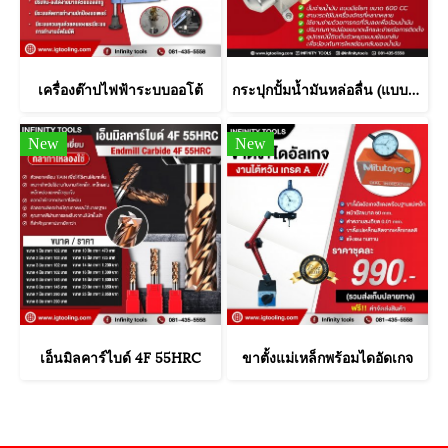
เครื่องต๊าปไฟฟ้าระบบออโต้
กระปุกปั้มน้ำมันหล่อลื่น (แบบมือโยก)
New
New
เอ็นมิลคาร์ไบด์ 4F 55HRC
ขาตั้งแม่เหล็กพร้อมไดอัดเกจ