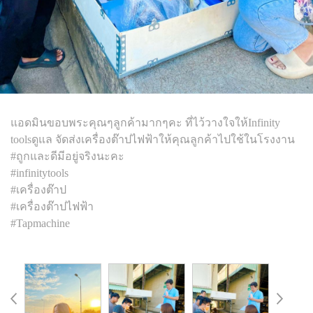
แอดมินขอบพระคุณๆลูกค้ามากๆคะ ที่ไว้วางใจให้Infinity
toolsดูแล จัดส่งเครื่องต๊าปไฟฟ้าให้คุณลูกค้าไปใช้ในโรงงาน
#ถูกและดีมีอยู่จริงนะคะ
#infinitytools
#เครื่องต๊าป
#เครื่องต๊าปไฟฟ้า
#Tapmachine