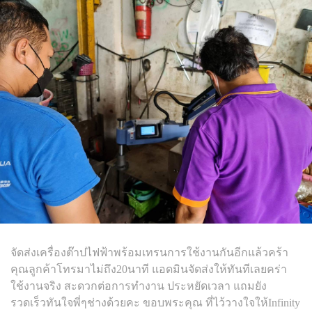
จัดส่งเครื่องต๊าปไฟฟ้าพร้อมเทรนการใช้งานกันอีกแล้วคร้า
คุณลูกค้าโทรมาไม่ถึง20นาที แอดมินจัดส่งให้ทันทีเลยคร่า
ใช้งานจริง สะดวกต่อการทำงาน ประหยัดเวลา แถมยัง
รวดเร็วทันใจพี่ๆช่างด้วยคะ ขอบพระคุณ ที่ไว้วางใจให้Infinity