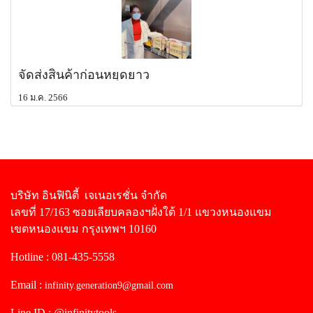
จัดส่งสินค้าก่อนหยุดยาว
16 ม.ค. 2566
บริษัท อินฟินิตี้ เจเนอเรชั่น จำกัด
เลขที่ 17/163 ซอยเลียบคลองฯฝั่งใต้ 1/1 แขวงหนองแขม
เขตหนองแขม กรุงเทพฯ 10160
Hotline : 081-435-5558
Email :
infinity.generation9@gmail.com
Line ID : @infinitytools