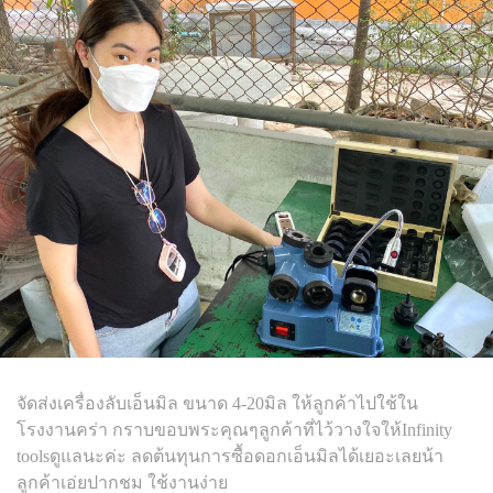
จัดส่งเครื่องลับเอ็นมิล ขนาด 4-20มิล ให้ลูกค้าไปใช้ใน
โรงงานคร่า กราบขอบพระคุณๆลูกค้าที่ไว้วางใจให้Infinity
toolsดูแลนะค่ะ ลดต้นทุนการซื้อดอกเอ็นมิลได้เยอะเลยน้า
ลูกค้าเอ่ยปากชม ใช้งานง่าย