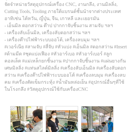
จัดจำหน่ายวัสดุอุปกรณ์เครื่อง CNC, งานกลึง, งานมิลลิ่ง,
Cutting Tools, Tooling ภายใต้แบรนด์ชั้นนำจากต่างประเทศ
อาทิเช่น ไต้หวัน, ญี่ปุ่น, จีน, เกาหลี และเยอรมัน
- เอ็นมิล ดอกสว่าน ต๊าป ปากกาจับชิ้นงาน สามจับ ฯลฯ
- เครื่องลับเอ็นมิล, เครื่องลับดอกสว่าน ฯลฯ
- เครื่องต๊าปไฟฟ้าระบบออโต้, เครื่องลบมุม ฯลฯ
#เวอร์เนีย #สามจับ #สี่จับ #หัวแบ่ง #เอ็นมิล #ดอกสว่าน #Insert
#ด้ามมีด #ชุดแบ่งเฟือง #หัวอาร์เบอ #หัวอาร์เบอร์ #ลูก
คอลเล็ต #แม่เหล็กยกชิ้นงาน #ปากกาจับชิ้นงาน #แผ่นยางกัน
เศษมิลลิ่ง #แท่นสไลด์มิลลิ่ง #เครื่องลับเอ็นมิล #เครื่องลับดอก
สว่าน #เครื่องต๊าปไฟฟ้าระบบออโต้ #เครื่องลบมุม #เครื่องลบ
คม #เครื่องตัดเข็มกระทุ้ง #น้ำมันหล่อเย็น #อุปกรณ์อื่นๆที่ใช้
ในโรงกลึง #วัสดุอุปกรณ์ใช้กับเครื่องCNC