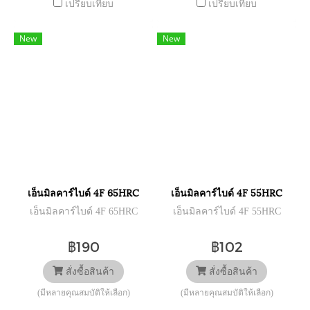
เปรียบเทียบ
เปรียบเทียบ
New
New
เอ็นมิลคาร์ไบด์ 4F 65HRC
เอ็นมิลคาร์ไบด์ 4F 55HRC
เอ็นมิลคาร์ไบด์ 4F 65HRC
เอ็นมิลคาร์ไบด์ 4F 55HRC
฿190
฿102
สั่งซื้อสินค้า
สั่งซื้อสินค้า
(มีหลายคุณสมบัติให้เลือก)
(มีหลายคุณสมบัติให้เลือก)