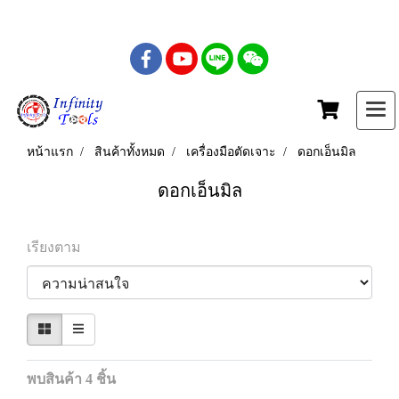
เบอร์โทร : 081-435-5558
หน้าแรก
สินค้าทั้งหมด
เครื่องมือตัดเจาะ
ดอกเอ็นมิล
ดอกเอ็นมิล
เรียงตาม
พบสินค้า 4 ชิ้น