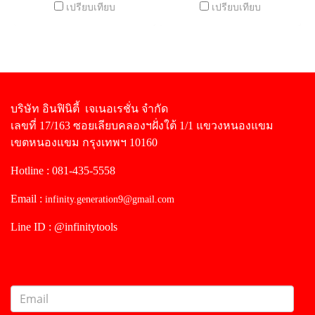
เปรียบเทียบ
เปรียบเทียบ
บริษัท อินฟินิตี้ เจเนอเรชั่น จำกัด
เลขที่ 17/163 ซอยเลียบคลองฯฝั่งใต้ 1/1 แขวงหนองแขม
เขตหนองแขม กรุงเทพฯ 10160
Hotline : 081-435-5558
Email :
infinity.generation9@gmail.com
Line ID : @infinitytools